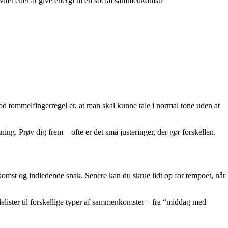
vitet eller at give energi til en social sammenkomst?
god tommelfingerregel er, at man skal kunne tale i normal tone uden at
ing. Prøv dig frem – ofte er det små justeringer, der gør forskellen.
nkomst og indledende snak. Senere kan du skrue lidt op for tempoet, når
elister til forskellige typer af sammenkomster – fra “middag med