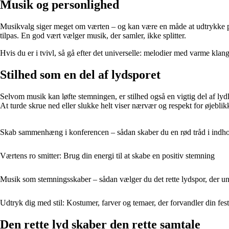
Musik og personlighed
Musikvalg siger meget om værten – og kan være en måde at udtrykke per
tilpas. En god vært vælger musik, der samler, ikke splitter.
Hvis du er i tvivl, så gå efter det universelle: melodier med varme klange
Stilhed som en del af lydsporet
Selvom musik kan løfte stemningen, er stilhed også en vigtig del af lyd
At turde skrue ned eller slukke helt viser nærvær og respekt for øjeblik
Skab sammenhæng i konferencen – sådan skaber du en rød tråd i indho
Værtens ro smitter: Brug din energi til at skabe en positiv stemning
Musik som stemningsskaber – sådan vælger du det rette lydspor, der un
Udtryk dig med stil: Kostumer, farver og temaer, der forvandler din fes
Den rette lyd skaber den rette samtale