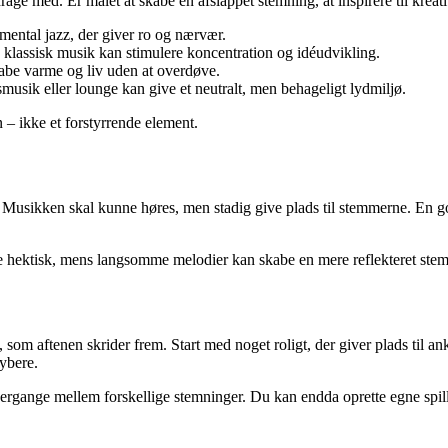
age med. Er målet at skabe en afslappet stemning, at inspirere til kreati
umental jazz, der giver ro og nærvær.
 klassisk musik kan stimulere koncentration og idéudvikling.
kabe varme og liv uden at overdøve.
usik eller lounge kan give et neutralt, men behageligt lydmiljø.
 – ikke et forstyrrende element.
ser. Musikken skal kunne høres, men stadig give plads til stemmerne. En 
rke hektisk, mens langsomme melodier kan skabe en mere reflekteret stemn
som aftenen skrider frem. Start med noget roligt, der giver plads til a
dybere.
ergange mellem forskellige stemninger. Du kan endda oprette egne spill