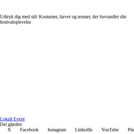
Udtryk dig med stil: Kostumer, farver og temaer, der forvandler din
festivaloplevelse
L
okalt
E
vent
Del glæden
X
Facebook
Instagram
LinkedIn
YouTube
Pin