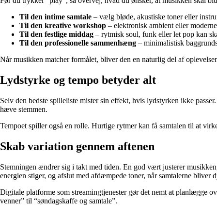
Før du trykker “play”, så overvej, hvad du ønsker, at musikken skal bidr
Til den intime samtale
– vælg bløde, akustiske toner eller instr
Til den kreative workshop
– elektronisk ambient eller moderne
Til den festlige middag
– rytmisk soul, funk eller let pop kan s
Til den professionelle sammenhæng
– minimalistisk baggrundsm
Når musikken matcher formålet, bliver den en naturlig del af oplevelsen
Lydstyrke og tempo betyder alt
Selv den bedste spilleliste mister sin effekt, hvis lydstyrken ikke pas
hæve stemmen.
Tempoet spiller også en rolle. Hurtige rytmer kan få samtalen til at vi
Skab variation gennem aftenen
Stemningen ændrer sig i takt med tiden. En god vært justerer musikken, 
energien stiger, og afslut med afdæmpede toner, når samtalerne bliver 
Digitale platforme som streamingtjenester gør det nemt at planlægge ov
venner” til “søndagskaffe og samtale”.