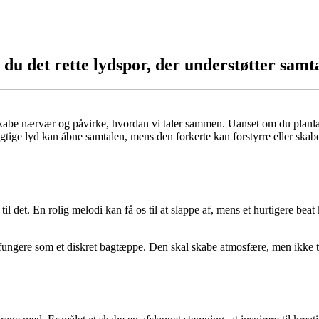
u det rette lydspor, der understøtter samt
kabe nærvær og påvirke, hvordan vi taler sammen. Uanset om du planlæ
gtige lyd kan åbne samtalen, mens den forkerte kan forstyrre eller skabe 
l det. En rolig melodi kan få os til at slappe af, mens et hurtigere beat
en fungere som et diskret bagtæppe. Den skal skabe atmosfære, men ik