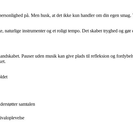
sonlighed på. Men husk, at det ikke kun handler om din egen smag. Tæn
, naturlige instrumenter og et roligt tempo. Det skaber tryghed og gør det
landskabet. Pauser uden musik kan give plads til refleksion og fordybels
ket.
ldet
derstøtter samtalen
tivaloplevelse