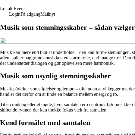
L
okalt
E
vent
Login
Få adgang
Mailnyt
Musik som stemningsskaber – sådan vælger d
Musik kan mere end blot at underholde – den kan forme stemningen, s
aften, spiller baggrundsmusikken en større rolle, end mange tror. Den ri
der understøtter dialogen og gør oplevelsen mere harmonisk.
Musik som usynlig stemningsskaber
Musik påvirker vores følelser og tempo – ofte uden at vi lægger mærke ti
handler det derfor om at finde en balance mellem energi og ro.
Til en middag eller et møde, hvor samtalen er i centrum, bør musikk
skiftende rytmer, der kan trække fokus væk fra samtalen.
Kend formålet med samtalen