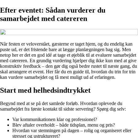
Efter eventet: Sådan vurderer du
samarbejdet med catereren
Når festen er veloverstået, gæsterne er taget hjem, og du endelig kan
puste ud, er det fristende bare at lægge planlægningen bag sig. Men
netop her er det en god idé at tage et øjeblik til at evaluere samarbejdet
med catereren. En grundig vurdering hjælper dig ikke kun med at give
konstruktiv feedback – den gør dig også bedre rustet til næste gang, du
skal arrangere et event. Her får du en guide til, hvordan du trin for trin
kan vurdere samarbejdet og få mest muligt ud af erfaringen.
Start med helhedsindtrykket
Begynd med at se på det samlede forløb. Hvordan oplevede du
samarbejdet fra første kontakt til sidste servering? Spørg dig selv:
Var kommunikationen klar og professionel?
Blev aftaler overholdt – både tidsplan, menu og pris?
Hvordan var stemningen på dagen – rolig og organiseret eller
stresset og ustruktureret?