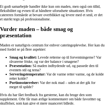
Et godt samarbejde handler ikke kun om maden, men også om tillid,
fleksibilitet og evnen til at håndtere uforudsete situationer. Hvis
catereren formåede at bevare overblikket og levere med et smil, er det
et stærkt tegn på professionalisme.
Vurder maden – både smag og
præsentation
Maden er naturligvis centrum for enhver cateringoplevelse. Her kan du
med fordel se på flere aspekter:
Smag og kvalitet:
Levede retterne op til forventningerne? Var
råvarerne friske, og var der balance i smagene?
Præsentation:
Så maden indbydende ud, og passede den til
eventets stil og tema?
Serveringstemperatur:
Var de varme retter varme, og de kolde
retter kolde?
Portionsstørrelser:
Var der nok mad – uden at der gik for
meget til spilde?
Hvis du har fået feedback fra gæsterne, kan du bruge den som
supplement. Ofte får man ærlige kommentarer om både favoritter og
skuffelser, som kan give et mere nuanceret billede.