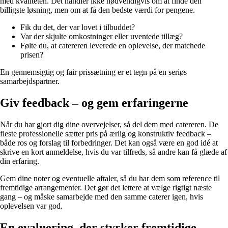
med kvaliteten. Det handler ikke nødvendigvis om at finde den
billigste løsning, men om at få den bedste værdi for pengene.
Fik du det, der var lovet i tilbuddet?
Var der skjulte omkostninger eller uventede tillæg?
Følte du, at catereren leverede en oplevelse, der matchede
prisen?
En gennemsigtig og fair prissætning er et tegn på en seriøs
samarbejdspartner.
Giv feedback – og gem erfaringerne
Når du har gjort dig dine overvejelser, så del dem med catereren. De
fleste professionelle sætter pris på ærlig og konstruktiv feedback –
både ros og forslag til forbedringer. Det kan også være en god idé at
skrive en kort anmeldelse, hvis du var tilfreds, så andre kan få glæde af
din erfaring.
Gem dine noter og eventuelle aftaler, så du har dem som reference til
fremtidige arrangementer. Det gør det lettere at vælge rigtigt næste
gang – og måske samarbejde med den samme caterer igen, hvis
oplevelsen var god.
En evaluering, der styrker fremtidige