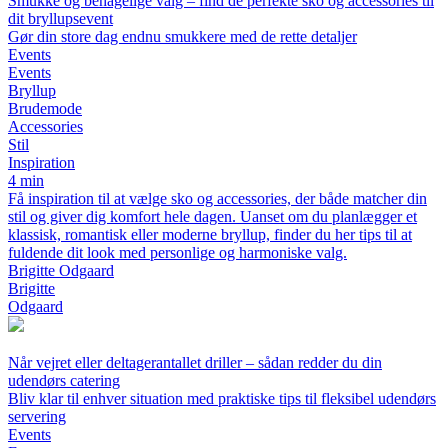
Smukke og behagelige valg – find de perfekte sko og accessories til
dit bryllupsevent
Gør din store dag endnu smukkere med de rette detaljer
Events
Events
Bryllup
Brudemode
Accessories
Stil
Inspiration
4 min
Få inspiration til at vælge sko og accessories, der både matcher din
stil og giver dig komfort hele dagen. Uanset om du planlægger et
klassisk, romantisk eller moderne bryllup, finder du her tips til at
fuldende dit look med personlige og harmoniske valg.
Brigitte Odgaard
Brigitte
Odgaard
Når vejret eller deltagerantallet driller – sådan redder du din
udendørs catering
Bliv klar til enhver situation med praktiske tips til fleksibel udendørs
servering
Events