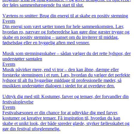
der føles sammenhængende fra start til slut.
Værtens ro smitter: Brug din energi til at skabe en positiv stemning
Events
Din energi som vært sætter tonen for hele sammenkomsten. Lær,
hvordan ro, nærvær og forberedelse kan gøre dine gæster trygge og
skabe en positiv stemning – uanset om du inviterer til middag,
fødselsdag eller en hyggelig aften med venner.
Musik som stemningsskaber – sådan vælger du det rette lydspor, der
understøtter samtalen
Events
Musik påvirker mere, end vi tror – den kan åbne, dæmpe eller
forstærke stemningen i et rum. Læs, hvordan du vælger det perfekte
lydspor til alt fra hyggelige middage til professionelle møder, så
musikken understøtter dialogen i stedet for at overdøve den.
Udtryk dig med stil: Kostumer, farver og temaer, der forvandler din
festivaloplevelse
Events
Festivalsæsonen er din chance for at udtrykke dig med farver,
kostumer og kreative temaer. Få inspiration til, hvordan du kan
skabe et unikt look, der både spreder glæde, styrker fællesskabet og
gør din festival uforglemmelig.