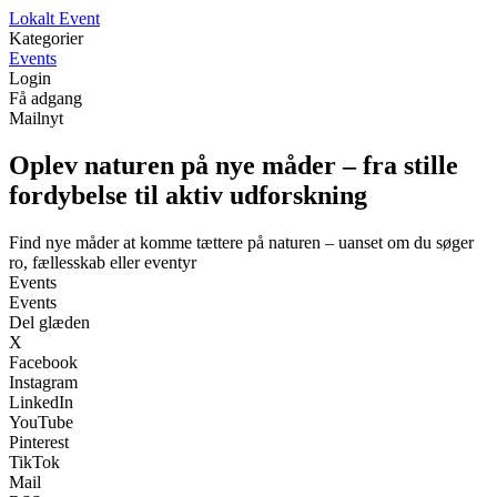
L
okalt
E
vent
Kategorier
Events
Login
Få adgang
Mailnyt
Oplev naturen på nye måder – fra stille
fordybelse til aktiv udforskning
Find nye måder at komme tættere på naturen – uanset om du søger
ro, fællesskab eller eventyr
Events
Events
Del glæden
X
Facebook
Instagram
LinkedIn
YouTube
Pinterest
TikTok
Mail