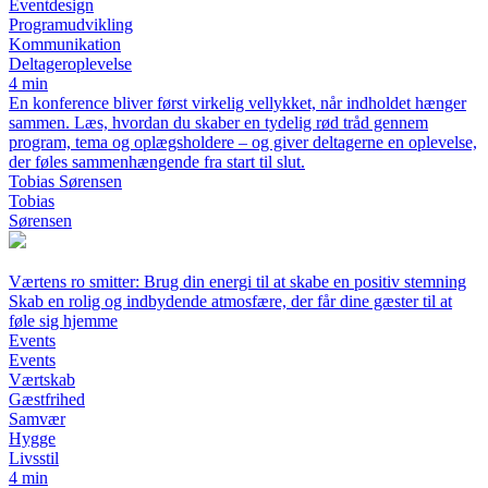
Eventdesign
Programudvikling
Kommunikation
Deltageroplevelse
4 min
En konference bliver først virkelig vellykket, når indholdet hænger
sammen. Læs, hvordan du skaber en tydelig rød tråd gennem
program, tema og oplægsholdere – og giver deltagerne en oplevelse,
der føles sammenhængende fra start til slut.
Tobias Sørensen
Tobias
Sørensen
Værtens ro smitter: Brug din energi til at skabe en positiv stemning
Skab en rolig og indbydende atmosfære, der får dine gæster til at
føle sig hjemme
Events
Events
Værtskab
Gæstfrihed
Samvær
Hygge
Livsstil
4 min