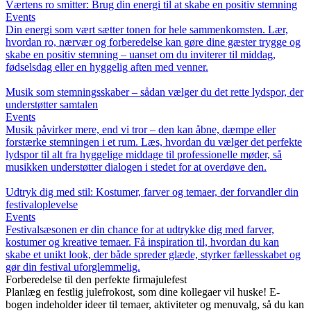
Værtens ro smitter: Brug din energi til at skabe en positiv stemning
Events
Din energi som vært sætter tonen for hele sammenkomsten. Lær,
hvordan ro, nærvær og forberedelse kan gøre dine gæster trygge og
skabe en positiv stemning – uanset om du inviterer til middag,
fødselsdag eller en hyggelig aften med venner.
Musik som stemningsskaber – sådan vælger du det rette lydspor, der
understøtter samtalen
Events
Musik påvirker mere, end vi tror – den kan åbne, dæmpe eller
forstærke stemningen i et rum. Læs, hvordan du vælger det perfekte
lydspor til alt fra hyggelige middage til professionelle møder, så
musikken understøtter dialogen i stedet for at overdøve den.
Udtryk dig med stil: Kostumer, farver og temaer, der forvandler din
festivaloplevelse
Events
Festivalsæsonen er din chance for at udtrykke dig med farver,
kostumer og kreative temaer. Få inspiration til, hvordan du kan
skabe et unikt look, der både spreder glæde, styrker fællesskabet og
gør din festival uforglemmelig.
Forberedelse til den perfekte firmajulefest
Planlæg en festlig julefrokost, som dine kollegaer vil huske! E-
bogen indeholder ideer til temaer, aktiviteter og menuvalg, så du kan