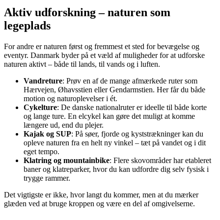
Aktiv udforskning – naturen som
legeplads
For andre er naturen først og fremmest et sted for bevægelse og
eventyr. Danmark byder på et væld af muligheder for at udforske
naturen aktivt – både til lands, til vands og i luften.
Vandreture
: Prøv en af de mange afmærkede ruter som
Hærvejen, Øhavsstien eller Gendarmstien. Her får du både
motion og naturoplevelser i ét.
Cykelture
: De danske nationalruter er ideelle til både korte
og lange ture. En elcykel kan gøre det muligt at komme
længere ud, end du plejer.
Kajak og SUP
: På søer, fjorde og kyststrækninger kan du
opleve naturen fra en helt ny vinkel – tæt på vandet og i dit
eget tempo.
Klatring og mountainbike
: Flere skovområder har etableret
baner og klatreparker, hvor du kan udfordre dig selv fysisk i
trygge rammer.
Det vigtigste er ikke, hvor langt du kommer, men at du mærker
glæden ved at bruge kroppen og være en del af omgivelserne.