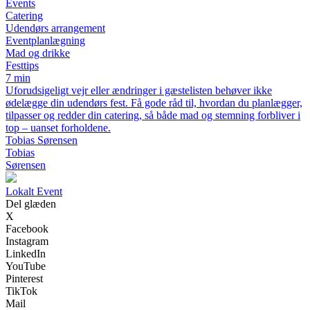
Events
Catering
Udendørs arrangement
Eventplanlægning
Mad og drikke
Festtips
7 min
Uforudsigeligt vejr eller ændringer i gæstelisten behøver ikke
ødelægge din udendørs fest. Få gode råd til, hvordan du planlægger,
tilpasser og redder din catering, så både mad og stemning forbliver i
top – uanset forholdene.
Tobias Sørensen
Tobias
Sørensen
L
okalt
E
vent
Del glæden
X
Facebook
Instagram
LinkedIn
YouTube
Pinterest
TikTok
Mail