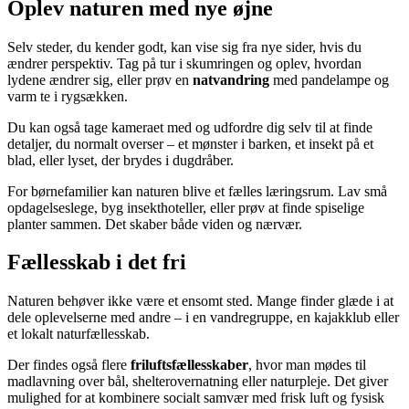
Oplev naturen med nye øjne
Selv steder, du kender godt, kan vise sig fra nye sider, hvis du
ændrer perspektiv. Tag på tur i skumringen og oplev, hvordan
lydene ændrer sig, eller prøv en
natvandring
med pandelampe og
varm te i rygsækken.
Du kan også tage kameraet med og udfordre dig selv til at finde
detaljer, du normalt overser – et mønster i barken, et insekt på et
blad, eller lyset, der brydes i dugdråber.
For børnefamilier kan naturen blive et fælles læringsrum. Lav små
opdagelseslege, byg insekthoteller, eller prøv at finde spiselige
planter sammen. Det skaber både viden og nærvær.
Fællesskab i det fri
Naturen behøver ikke være et ensomt sted. Mange finder glæde i at
dele oplevelserne med andre – i en vandregruppe, en kajakklub eller
et lokalt naturfællesskab.
Der findes også flere
friluftsfællesskaber
, hvor man mødes til
madlavning over bål, shelterovernatning eller naturpleje. Det giver
mulighed for at kombinere socialt samvær med frisk luft og fysisk