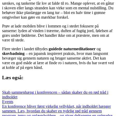
sænkes, og tankerne får lov at falde til ro. Mange oplever, at en gåtur
i skoven eller langs stranden kan virke som en mental nulstilling. Du
behøver ikke planlægge en lang tur – blot en halv time i grønne
omgivelser kan gøre en mærkbar forskel.
Prøv at lade mobilen blive i lommen og i stedet fokusere på
sanserne: lyden af vinden i træerne, duften af fugtig jord, følelsen af
græs under fødderne. Det handler ikke om at præstere, men om at
være til stede.
Flere steder i landet tilbydes
guidede naturmeditationer
og
skovbadning
– en japansk inspireret praksis, hvor man langsomt
bevæger sig gennem naturen og bruger sanserne aktivt. Det kan
være en god måde at lære at finde ro i naturen, hvis du har svært ved
at koble af på egen hånd.
Læs også:
Skab sammenhæng i konferencen – sådan skaber du en rød tråd i
indholdet
Events
En konference bliver først virkelig vellykket, når indholdet hænger
sammen. Læs, hvordan du skaber en tydelig rød tråd gennem
program, tema og oplægsholdere – og giver deltagerne en oplevelse,