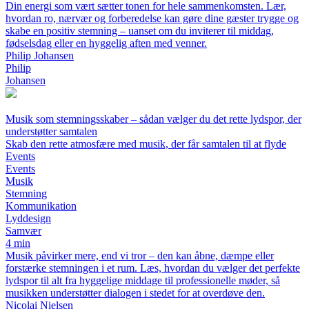
Din energi som vært sætter tonen for hele sammenkomsten. Lær,
hvordan ro, nærvær og forberedelse kan gøre dine gæster trygge og
skabe en positiv stemning – uanset om du inviterer til middag,
fødselsdag eller en hyggelig aften med venner.
Philip Johansen
Philip
Johansen
Musik som stemningsskaber – sådan vælger du det rette lydspor, der
understøtter samtalen
Skab den rette atmosfære med musik, der får samtalen til at flyde
Events
Events
Musik
Stemning
Kommunikation
Lyddesign
Samvær
4 min
Musik påvirker mere, end vi tror – den kan åbne, dæmpe eller
forstærke stemningen i et rum. Læs, hvordan du vælger det perfekte
lydspor til alt fra hyggelige middage til professionelle møder, så
musikken understøtter dialogen i stedet for at overdøve den.
Nicolai Nielsen