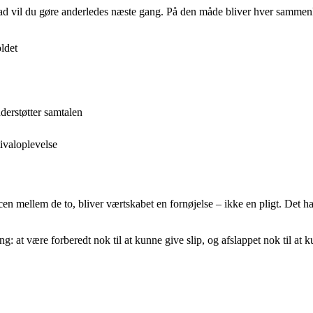
g hvad vil du gøre anderledes næste gang. På den måde bliver hver samm
ldet
derstøtter samtalen
tivaloplevelse
ancen mellem de to, bliver værtskabet en fornøjelse – ikke en pligt. De
 at være forberedt nok til at kunne give slip, og afslappet nok til at 