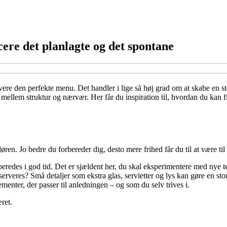
ere det planlagte og det spontane
ere den perfekte menu. Det handler i lige så høj grad om at skabe en s
mellem struktur og nærvær. Her får du inspiration til, hvordan du kan f
en. Jo bedre du forbereder dig, desto mere frihed får du til at være til
eredes i god tid. Det er sjældent her, du skal eksperimentere med nye t
eres? Små detaljer som ekstra glas, servietter og lys kan gøre en stor
enter, der passer til anledningen – og som du selv trives i.
æret.