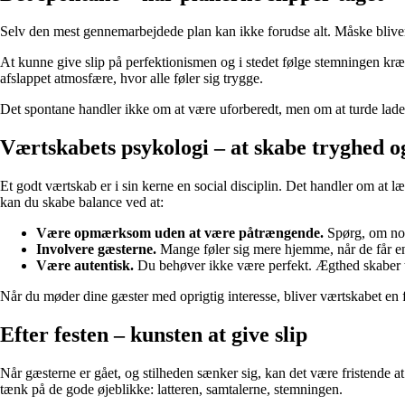
Selv den mest gennemarbejdede plan kan ikke forudse alt. Måske bliver m
At kunne give slip på perfektionismen og i stedet følge stemningen kræver
afslappet atmosfære, hvor alle føler sig trygge.
Det spontane handler ikke om at være uforberedt, men om at turde lade ø
Værtskabets psykologi – at skabe tryghed 
Et godt værtskab er i sin kerne en social disciplin. Det handler om at 
kan du skabe balance ved at:
Være opmærksom uden at være påtrængende.
Spørg, om noge
Involvere gæsterne.
Mange føler sig mere hjemme, når de får en 
Være autentisk.
Du behøver ikke være perfekt. Ægthed skaber ti
Når du møder dine gæster med oprigtig interesse, bliver værtskabet en f
Efter festen – kunsten at give slip
Når gæsterne er gået, og stilheden sænker sig, kan det være fristende a
tænk på de gode øjeblikke: latteren, samtalerne, stemningen.