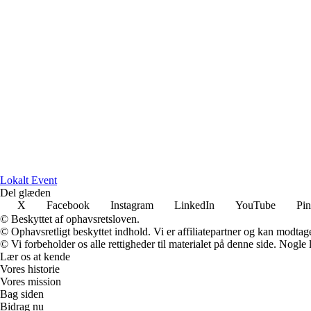
L
okalt
E
vent
Del glæden
X
Facebook
Instagram
LinkedIn
YouTube
Pin
© Beskyttet af ophavsretsloven.
© Ophavsretligt beskyttet indhold. Vi er affiliatepartner og kan modtag
© Vi forbeholder os alle rettigheder til materialet på denne side. Nogle
Lær os at kende
Vores historie
Vores mission
Bag siden
Bidrag nu