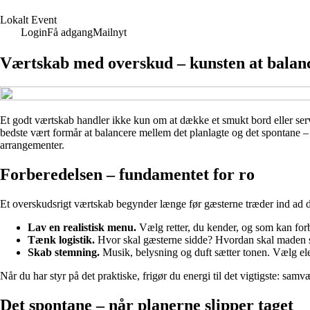
L
okalt
E
vent
Login
Få adgang
Mailnyt
Værtskab med overskud – kunsten at balanc
Et godt værtskab handler ikke kun om at dække et smukt bord eller serv
bedste vært formår at balancere mellem det planlagte og det spontane – 
arrangementer.
Forberedelsen – fundamentet for ro
Et overskudsrigt værtskab begynder længe før gæsterne træder ind ad dør
Lav en realistisk menu.
Vælg retter, du kender, og som kan forb
Tænk logistik.
Hvor skal gæsterne sidde? Hvordan skal maden serv
Skab stemning.
Musik, belysning og duft sætter tonen. Vælg elem
Når du har styr på det praktiske, frigør du energi til det vigtigste: samv
Det spontane – når planerne slipper taget