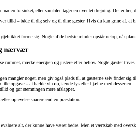
aden forsinket, eller samtalen tager en uventet drejning. Det er her, d
 tillid – både til dig selv og til dine gæster. Hvis du kan grine af, at 
jeblikket forme sig. Nogle af de bedste minder opstår netop, når planer
og nærvær
læse rummet, mærke energien og justere efter behov. Nogle gæster trives 
n mangler noget, men giv også plads til, at gæsterne selv finder sig til 
lille opgave – at hælde vin op, tænde lys eller hjælpe med desserten.
llid og gør stemningen mere afslappet.
ælles oplevelse snarere end en præstation.
t evaluere alt, der kunne have været bedre. Men et værtskab med overskud